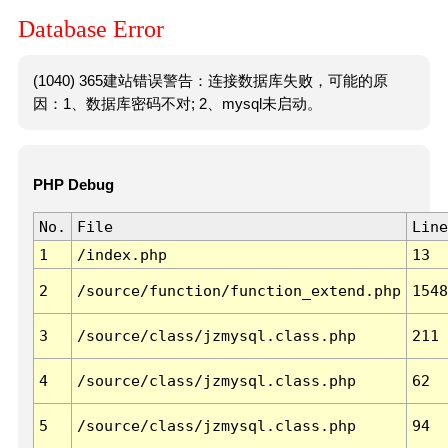
Database Error
(1040) 365建站错误警告：连接数据库失败，可能的原
因：1、数据库密码不对; 2、mysql未启动。
PHP Debug
No.
File
Line
1
/index.php
13
2
/source/function/function_extend.php
1548
3
/source/class/jzmysql.class.php
211
4
/source/class/jzmysql.class.php
62
5
/source/class/jzmysql.class.php
94