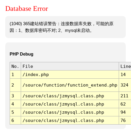
Database Error
(1040) 365建站错误警告：连接数据库失败，可能的原
因：1、数据库密码不对; 2、mysql未启动。
PHP Debug
No.
File
Line
1
/index.php
14
2
/source/function/function_extend.php
324
3
/source/class/jzmysql.class.php
211
4
/source/class/jzmysql.class.php
62
5
/source/class/jzmysql.class.php
94
6
/source/class/jzmysql.class.php
76