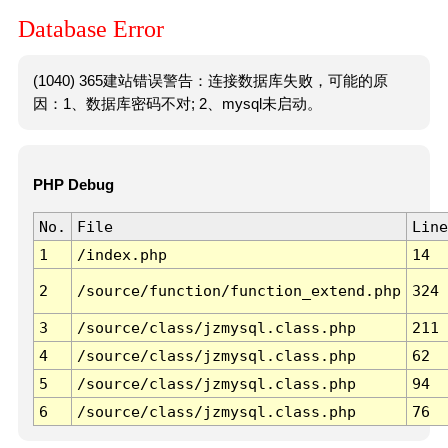
Database Error
(1040) 365建站错误警告：连接数据库失败，可能的原
因：1、数据库密码不对; 2、mysql未启动。
PHP Debug
No.
File
Line
1
/index.php
14
2
/source/function/function_extend.php
324
3
/source/class/jzmysql.class.php
211
4
/source/class/jzmysql.class.php
62
5
/source/class/jzmysql.class.php
94
6
/source/class/jzmysql.class.php
76