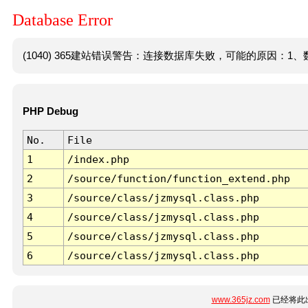
Database Error
(1040) 365建站错误警告：连接数据库失败，可能的原因：1、数
PHP Debug
No.
File
1
/index.php
2
/source/function/function_extend.php
3
/source/class/jzmysql.class.php
4
/source/class/jzmysql.class.php
5
/source/class/jzmysql.class.php
6
/source/class/jzmysql.class.php
www.365jz.com
已经将此