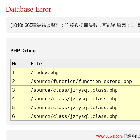
Database Error
(1040) 365建站错误警告：连接数据库失败，可能的原因：1、数
PHP Debug
No.
File
1
/index.php
2
/source/function/function_extend.php
3
/source/class/jzmysql.class.php
4
/source/class/jzmysql.class.php
5
/source/class/jzmysql.class.php
6
/source/class/jzmysql.class.php
www.365jz.com
已经将此