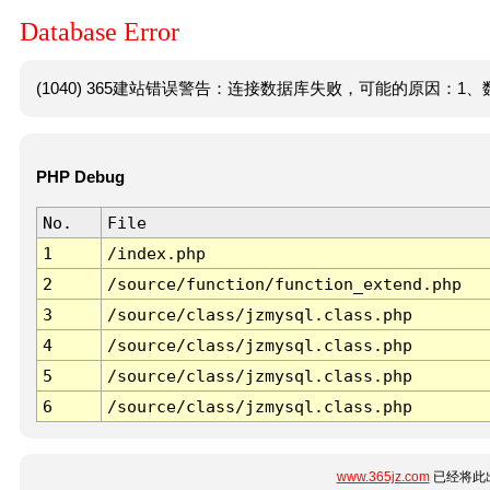
Database Error
(1040) 365建站错误警告：连接数据库失败，可能的原因：1、数
PHP Debug
No.
File
1
/index.php
2
/source/function/function_extend.php
3
/source/class/jzmysql.class.php
4
/source/class/jzmysql.class.php
5
/source/class/jzmysql.class.php
6
/source/class/jzmysql.class.php
www.365jz.com
已经将此