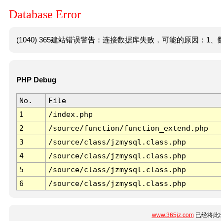
Database Error
(1040) 365建站错误警告：连接数据库失败，可能的原因：1、数
PHP Debug
No.
File
1
/index.php
2
/source/function/function_extend.php
3
/source/class/jzmysql.class.php
4
/source/class/jzmysql.class.php
5
/source/class/jzmysql.class.php
6
/source/class/jzmysql.class.php
www.365jz.com
已经将此