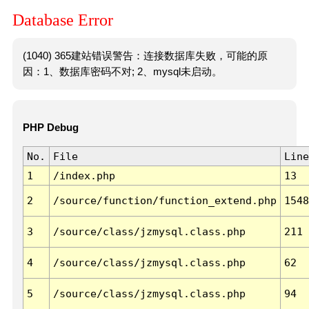
Database Error
(1040) 365建站错误警告：连接数据库失败，可能的原
因：1、数据库密码不对; 2、mysql未启动。
PHP Debug
No.
File
Line
1
/index.php
13
2
/source/function/function_extend.php
1548
3
/source/class/jzmysql.class.php
211
4
/source/class/jzmysql.class.php
62
5
/source/class/jzmysql.class.php
94