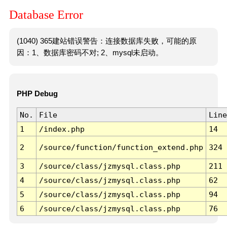
Database Error
(1040) 365建站错误警告：连接数据库失败，可能的原
因：1、数据库密码不对; 2、mysql未启动。
PHP Debug
No.
File
Line
1
/index.php
14
2
/source/function/function_extend.php
324
3
/source/class/jzmysql.class.php
211
4
/source/class/jzmysql.class.php
62
5
/source/class/jzmysql.class.php
94
6
/source/class/jzmysql.class.php
76