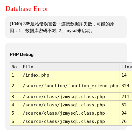
Database Error
(1040) 365建站错误警告：连接数据库失败，可能的原
因：1、数据库密码不对; 2、mysql未启动。
PHP Debug
No.
File
Line
1
/index.php
14
2
/source/function/function_extend.php
324
3
/source/class/jzmysql.class.php
211
4
/source/class/jzmysql.class.php
62
5
/source/class/jzmysql.class.php
94
6
/source/class/jzmysql.class.php
76