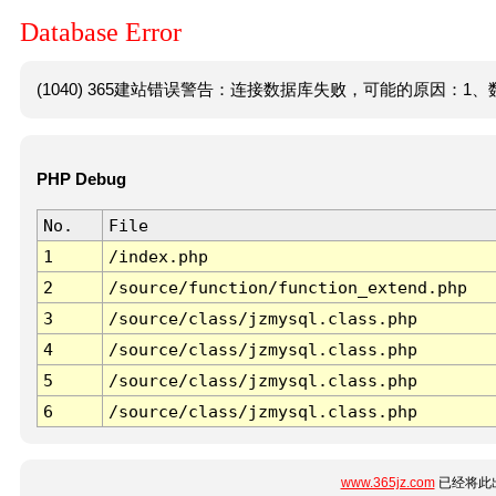
Database Error
(1040) 365建站错误警告：连接数据库失败，可能的原因：1、数
PHP Debug
No.
File
1
/index.php
2
/source/function/function_extend.php
3
/source/class/jzmysql.class.php
4
/source/class/jzmysql.class.php
5
/source/class/jzmysql.class.php
6
/source/class/jzmysql.class.php
www.365jz.com
已经将此