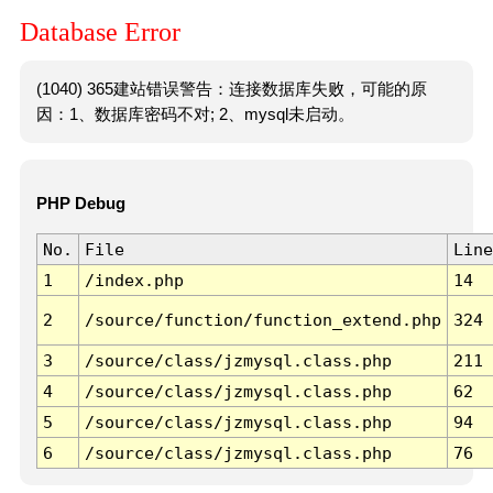
Database Error
(1040) 365建站错误警告：连接数据库失败，可能的原
因：1、数据库密码不对; 2、mysql未启动。
PHP Debug
No.
File
Line
1
/index.php
14
2
/source/function/function_extend.php
324
3
/source/class/jzmysql.class.php
211
4
/source/class/jzmysql.class.php
62
5
/source/class/jzmysql.class.php
94
6
/source/class/jzmysql.class.php
76