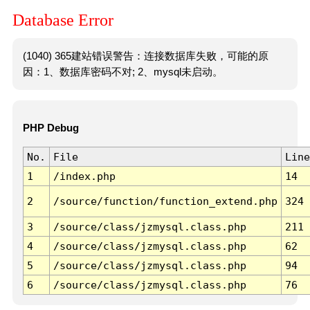
Database Error
(1040) 365建站错误警告：连接数据库失败，可能的原
因：1、数据库密码不对; 2、mysql未启动。
PHP Debug
No.
File
Line
1
/index.php
14
2
/source/function/function_extend.php
324
3
/source/class/jzmysql.class.php
211
4
/source/class/jzmysql.class.php
62
5
/source/class/jzmysql.class.php
94
6
/source/class/jzmysql.class.php
76