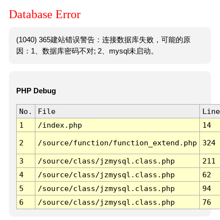
Database Error
(1040) 365建站错误警告：连接数据库失败，可能的原
因：1、数据库密码不对; 2、mysql未启动。
PHP Debug
No.
File
Line
1
/index.php
14
2
/source/function/function_extend.php
324
3
/source/class/jzmysql.class.php
211
4
/source/class/jzmysql.class.php
62
5
/source/class/jzmysql.class.php
94
6
/source/class/jzmysql.class.php
76