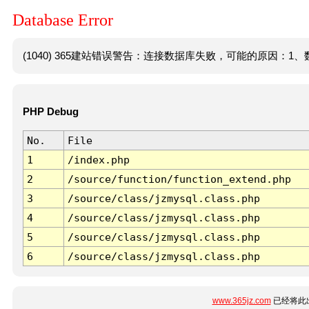
Database Error
(1040) 365建站错误警告：连接数据库失败，可能的原因：1、数
PHP Debug
No.
File
1
/index.php
2
/source/function/function_extend.php
3
/source/class/jzmysql.class.php
4
/source/class/jzmysql.class.php
5
/source/class/jzmysql.class.php
6
/source/class/jzmysql.class.php
www.365jz.com
已经将此