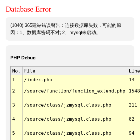
Database Error
(1040) 365建站错误警告：连接数据库失败，可能的原
因：1、数据库密码不对; 2、mysql未启动。
PHP Debug
No.
File
Line
1
/index.php
13
2
/source/function/function_extend.php
1548
3
/source/class/jzmysql.class.php
211
4
/source/class/jzmysql.class.php
62
5
/source/class/jzmysql.class.php
94