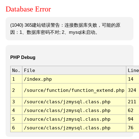
Database Error
(1040) 365建站错误警告：连接数据库失败，可能的原
因：1、数据库密码不对; 2、mysql未启动。
PHP Debug
No.
File
Line
1
/index.php
14
2
/source/function/function_extend.php
324
3
/source/class/jzmysql.class.php
211
4
/source/class/jzmysql.class.php
62
5
/source/class/jzmysql.class.php
94
6
/source/class/jzmysql.class.php
76