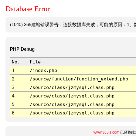
Database Error
(1040) 365建站错误警告：连接数据库失败，可能的原因：1、数
PHP Debug
No.
File
1
/index.php
2
/source/function/function_extend.php
3
/source/class/jzmysql.class.php
4
/source/class/jzmysql.class.php
5
/source/class/jzmysql.class.php
6
/source/class/jzmysql.class.php
www.365jz.com
已经将此