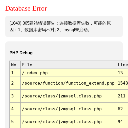
Database Error
(1040) 365建站错误警告：连接数据库失败，可能的原
因：1、数据库密码不对; 2、mysql未启动。
PHP Debug
No.
File
Line
1
/index.php
13
2
/source/function/function_extend.php
1548
3
/source/class/jzmysql.class.php
211
4
/source/class/jzmysql.class.php
62
5
/source/class/jzmysql.class.php
94