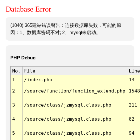
Database Error
(1040) 365建站错误警告：连接数据库失败，可能的原
因：1、数据库密码不对; 2、mysql未启动。
PHP Debug
No.
File
Line
1
/index.php
13
2
/source/function/function_extend.php
1548
3
/source/class/jzmysql.class.php
211
4
/source/class/jzmysql.class.php
62
5
/source/class/jzmysql.class.php
94